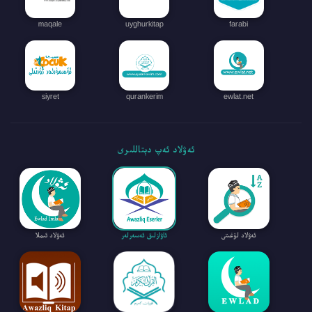
maqale
uyghurkitap
farabi
siyret
qurankerim
ewlat.net
ئەۋلاد ئەپ دېتاللىرى
ئەۋلاد لۇغىتى
ئاۋازلىق ئەسەرلەر
ئەۋلاد ئىملا