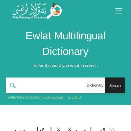
Ewlat Multilingual
Dictionary
Enter the word you want to search
Dictionary
Selected Dictionary:
ئىنگلىزچە - ئۇيغۇرچە لۇغەت
«
ئەمىلىدىن قورقما، ئەلىمىدىن