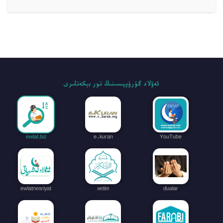
ئەۋلاد گۇرۇپپىسىنىڭ تور بېكەتلىرى
ewlat.biz
e-kuran
YouTube
ewlatnesriyat
xetim
dualar