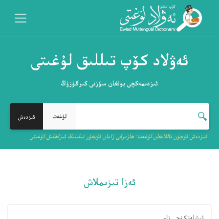
ئەۋلاد كۆپ تىللىق لۇغىتى
ئىزدىمەكچى بولغان سۆزنى كىرگۈزۈڭ
لۇغەت
ئىزدەش ئۈچۈن تاللانغان لۇغەت:
ھازىرقى زامان ئۇيغۇر تىلىنىڭ ئىزاھلىق لۇغىتى
ئەزا تىزىملاش