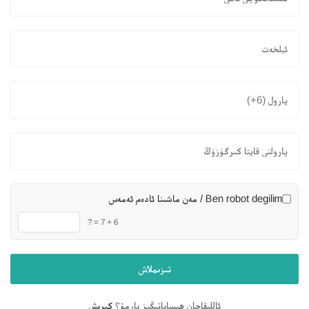
Ben robot degilim / مەن ماشىنا ئادەم ئەمەس
6 + 7 = ?
ئاللىقاچان ھېساباتىڭىز بارمۇ؟
كىرىش