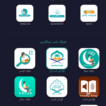
ewlat.net
qurankerim
siyret
ئەۋلاد ئەپ دېتاللىرى
ئەۋلاد ئىملا
ئاۋازلىق ئەسەرلەر
ئەۋلاد لۇغىتى
ئاۋازلىق كىتاب
قۇرئان كەرىم
ئەۋلاد دېتالى