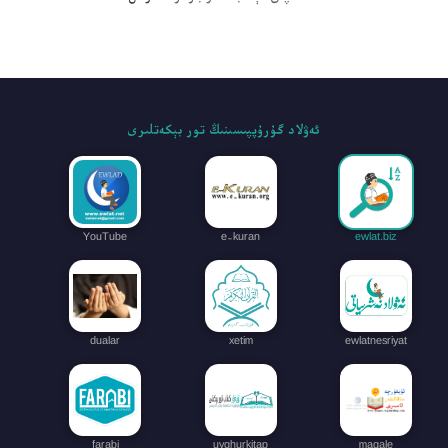
ئەۋلاد گۇرۇپپىسىنىڭ تور بېكەتلىرى
YouTube
e-kuran
ewlat.biz
dualar
xetim
ewlatnesriyat
farabi
uyghurkitap
maqale